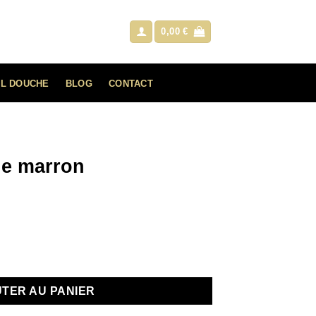
0,00
€
L DOUCHE
BLOG
CONTACT
he marron
marron
TER AU PANIER