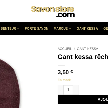
SENTEUR
MARQUE
PORTE-SAVON
GANT KESSA
GE
ACCUEIL
/
GANT KESSA
Gant kessa rêc
3,50
€
En stock
quantité de Gant kessa rêche 
AJOU